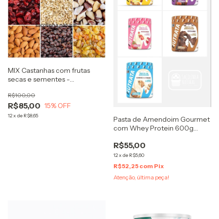
MIX Castanhas com frutas
secas e sementes -
Oleaginosas com ingredientes
R$100,00
Premium
R$85,00
15
% OFF
12
x
de
R$8,65
Pasta de Amendoim Gourmet
com Whey Protein 600g
Nutrata Zero Açúcares
R$55,00
12
x
de
R$5,60
R$52,25
com
Pix
Atenção, última peça!