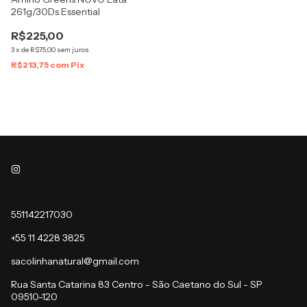
261g/30Ds Essential
R$225,00
3
x
de
R$75,00
sem juros
R$213,75
com
Pix
551142217030
+55 11 4228 3825
sacolinhanatural@gmail.com
Rua Santa Catarina 83 Centro - São Caetano do Sul - SP
09510-120