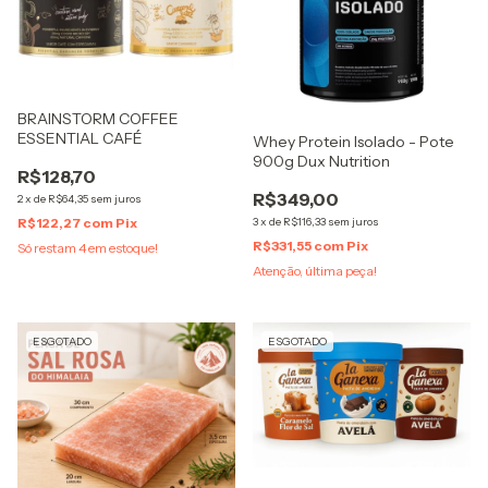
BRAINSTORM COFFEE
ESSENTIAL CAFÉ
Whey Protein Isolado - Pote
900g Dux Nutrition
R$128,70
R$349,00
2
x
de
R$64,35
sem juros
R$122,27
com
Pix
3
x
de
R$116,33
sem juros
R$331,55
com
Pix
Só restam
4
em estoque!
Atenção, última peça!
ESGOTADO
ESGOTADO