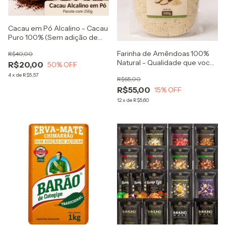
Cacau em Pó Alcalino - Cacau
Puro 100% (Sem adição de
açúcar) - Ideal para receitas
Farinha de Amêndoas 100%
R$40,00
funcionais, bolos, bebidas
Natural - Qualidade que você
R$20,00
50
% OFF
sente!
4
x
de
R$5,57
R$65,00
R$55,00
15
% OFF
12
x
de
R$5,60