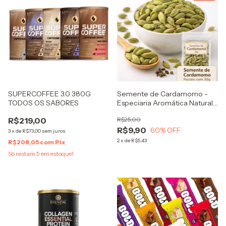
SUPERCOFFEE 3.0 380G
Semente de Cardamomo -
TODOS OS SABORES
Especiaria Aromática Natural
Pacote 30g
R$219,00
R$25,00
R$9,90
60
% OFF
3
x
de
R$73,00
sem juros
2
x
de
R$5,43
R$208,05
com
Pix
Só restam
5
em estoque!