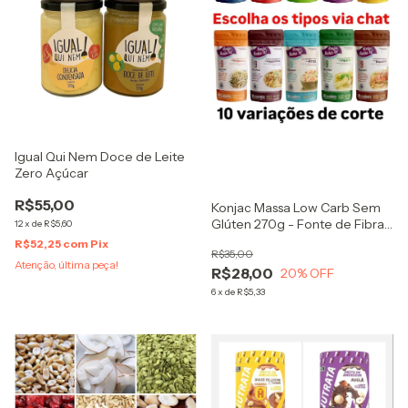
Igual Qui Nem Doce de Leite
Zero Açúcar
R$55,00
Konjac Massa Low Carb Sem
Glúten 270g - Fonte de Fibra
12
x
de
R$5,60
Glucomannan
R$52,25
com
Pix
R$35,00
Atenção, última peça!
R$28,00
20
% OFF
6
x
de
R$5,33