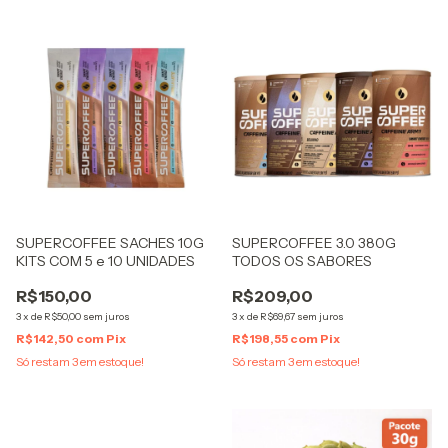
SUPERCOFFEE SACHES 10G
SUPERCOFFEE 3.0 380G
KITS COM 5 e 10 UNIDADES
TODOS OS SABORES
R$150,00
R$209,00
3
x
de
R$50,00
sem juros
3
x
de
R$69,67
sem juros
R$142,50
com
Pix
R$198,55
com
Pix
Só restam
3
em estoque!
Só restam
3
em estoque!