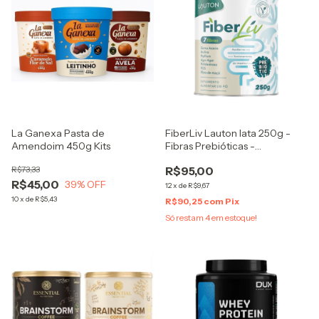
La Ganexa Pasta de
FiberLiv Lauton lata 250g -
Amendoim 450g Kits
Fibras Prebióticas -
Suplemento Alimentar em Pó
R$73,33
R$95,00
- Contém Psyllium
R$45,00
39
% OFF
12
x
de
R$9,67
10
x
de
R$5,43
R$90,25
com
Pix
Só restam
4
em estoque!