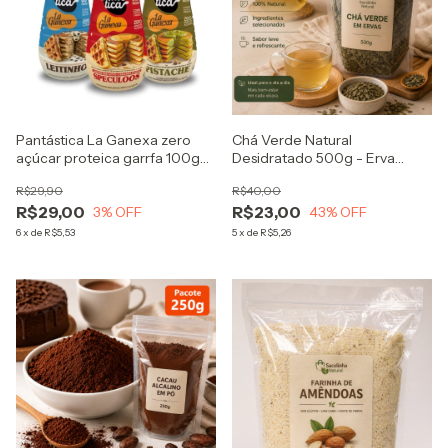
Pantástica La Ganexa zero
Chá Verde Natural
açúcar proteica garrfa 100g
Desidratado 500g - Erva
massa pronta de panquecas e
Premium para Chá Camellia
R$29,90
R$40,00
waffles
Sinensis
R$29,00
R$23,00
3
% OFF
43
% OFF
6
x
de
R$5,53
5
x
de
R$5,26