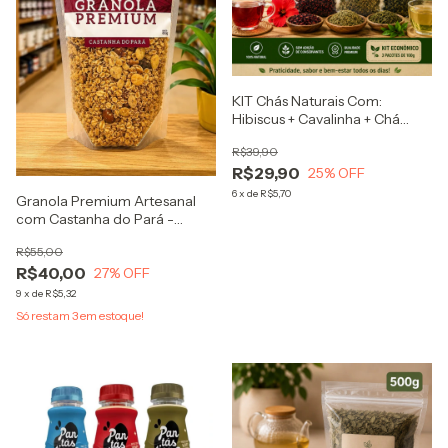
KIT Chás Naturais Com:
Hibiscus + Cavalinha + Chá
Verde
R$39,90
R$29,90
25
% OFF
6
x
de
R$5,70
Granola Premium Artesanal
com Castanha do Pará -
Granuta 800g
R$55,00
R$40,00
27
% OFF
9
x
de
R$5,32
Só restam
3
em estoque!