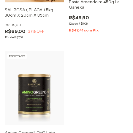
Pasta Amendoim 450g La
Ganexa
SAL ROSA ( PLACA ) 5kg
30cm X 20cm X 3,5cm
R$49,90
12
x
de
R$5,08
R$109,00
R$47,41
com
Pix
R$69,00
37
% OFF
12
x
de
R$7,02
ESGOTADO
Amino Greens NOVO Lata