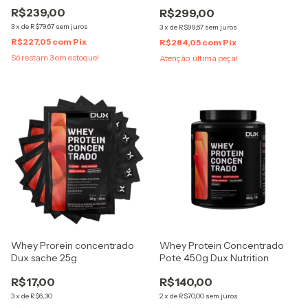
R$239,00
R$299,00
3
x
de
R$79,67
sem juros
3
x
de
R$99,67
sem juros
R$227,05
com
Pix
R$284,05
com
Pix
Só restam
3
em estoque!
Atenção, última peça!
Whey Prorein concentrado
Whey Protein Concentrado
Dux sache 25g
Pote 450g Dux Nutrition
R$17,00
R$140,00
3
x
de
R$6,30
2
x
de
R$70,00
sem juros