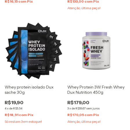
R$16,15
com
Pix
R$133,00
com
Pix
Atenção, última peça!
Whey protein isolado Dux
Whey Protein 3W Fresh Whey
sache 30g
Dux Nutrition 450g
R$19,90
R$179,00
4
x
de
R$5,54
3
x
de
R$59,67
sem juros
R$18,91
com
Pix
R$170,05
com
Pix
Só restam
3
em estoque!
Atenção, última peça!