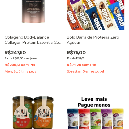
Colágeno BodyBalance
Bold Barra de Proteína Zero
Collagen Protein Essential 25
Açúcar
DOSES - Zero Caseína
R$247,50
R$75,00
3
x
de
R$82,50
sem juros
12
x
de
R$7,63
R$235,13
com
Pix
R$71,25
com
Pix
Atenção, última peça!
Só restam
5
em estoque!