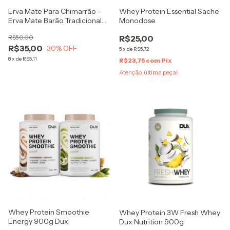
Erva Mate Para Chimarrão -
Whey Protein Essential Sache
Erva Mate Barão Tradicional
Monodose
1kg
R$50,00
R$25,00
R$35,00
30
% OFF
5
x
de
R$5,72
8
x
de
R$5,11
R$23,75
com
Pix
Atenção, última peça!
Whey Protein Smoothie
Whey Protein 3W Fresh Whey
Energy 900g Dux
Dux Nutrition 900g