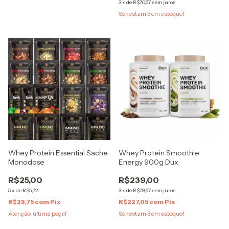
3
x
de
R$70,67
sem juros
Só restam
3
em estoque!
Whey Protein Essential Sache
Whey Protein Smoothie
Monodose
Energy 900g Dux
R$25,00
R$239,00
5
x
de
R$5,72
3
x
de
R$79,67
sem juros
R$23,75
com
Pix
R$227,05
com
Pix
Atenção, última peça!
Só restam
3
em estoque!