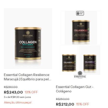
Essential Collagen Resilience
Maracujá | Equilíbrio para pele
e corpo
Essential Collagen Gut -
R$280,00
Colágeno
R$243,00
13
% OFF
3
x
de
R$81,00
sem juros
R$250,00
Atenção, última peça!
R$212,00
15
% OFF