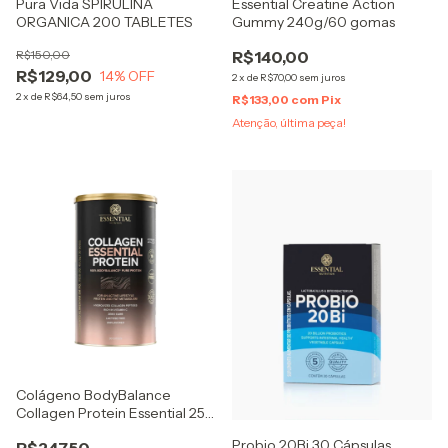
Pura Vida SPIRULINA
Essential Creatine Action
ORGANICA 200 TABLETES
Gummy 240g/60 gomas
R$150,00
R$140,00
R$129,00
14
% OFF
2
x
de
R$70,00
sem juros
2
x
de
R$64,50
sem juros
R$133,00
com
Pix
Atenção, última peça!
Colágeno BodyBalance
Collagen Protein Essential 25
DOSES - Zero Caseína
Probio 20Bi 30 Cápsulas
R$247,50