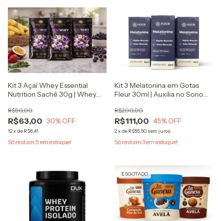
Kit 3 Açaí Whey Essential
Kit 3 Melatonina em Gotas
Nutrition Sachê 30g | Whey
Fleur 30ml | Auxilia no Sono
Protein Hidrolisado e Isolado |
Profundo | Rápida Absorção |
R$90,00
R$200,00
Shake Proteico Cremoso
Sabor Maracujá | Suplemento
R$63,00
R$111,00
30
% OFF
Melatoni
45
% OFF
12
x
de
R$6,41
2
x
de
R$55,50
sem juros
Só restam
5
em estoque!
Só restam
3
em estoque!
ESGOTADO