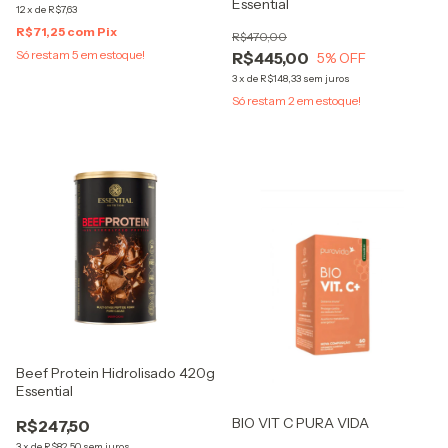
Essential
12
x
de
R$7,63
R$71,25
com
Pix
R$470,00
Só restam
5
em estoque!
R$445,00
5
% OFF
3
x
de
R$148,33
sem juros
Só restam
2
em estoque!
Beef Protein Hidrolisado 420g
Essential
BIO VIT C PURA VIDA
R$247,50
3
x
de
R$82,50
sem juros