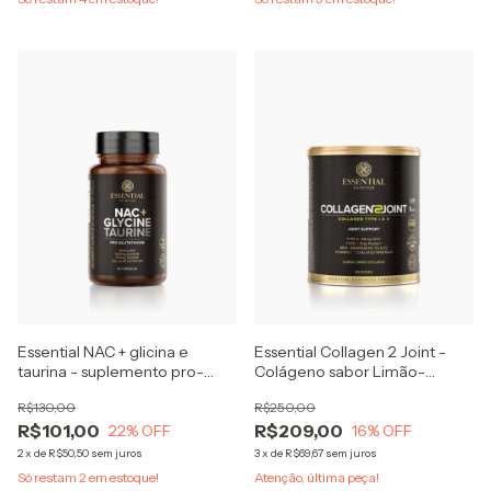
Essential NAC + glicina e
Essential Collagen 2 Joint -
taurina - suplemento pro-
Colágeno sabor Limão-
glutationa
siciliano
R$130,00
R$250,00
R$101,00
R$209,00
22
% OFF
16
% OFF
2
x
de
R$50,50
sem juros
3
x
de
R$69,67
sem juros
Só restam
2
em estoque!
Atenção, última peça!