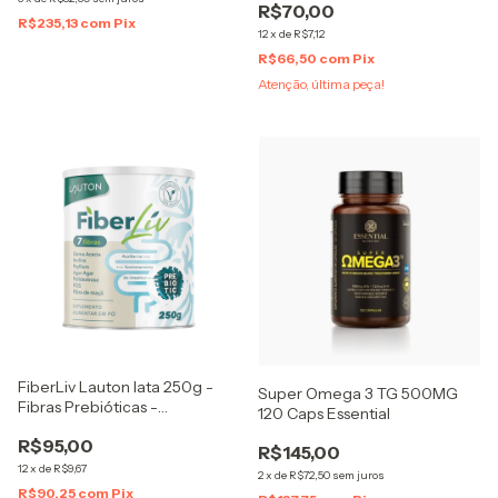
R$70,00
R$235,13
com
Pix
12
x
de
R$7,12
R$66,50
com
Pix
Atenção, última peça!
FiberLiv Lauton lata 250g -
Super Omega 3 TG 500MG
Fibras Prebióticas -
120 Caps Essential
Suplemento Alimentar em Pó
R$95,00
- Contém Psyllium
R$145,00
12
x
de
R$9,67
2
x
de
R$72,50
sem juros
R$90,25
com
Pix