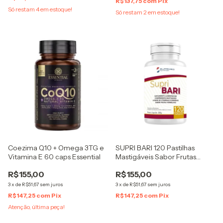
R$137,75
com
Pix
Só restam
4
em estoque!
Só restam
2
em estoque!
Coezima Q10 + Omega 3TG e
SUPRI BARI 120 Pastilhas
Vitamina E 60 caps Essential
Mastigáveis Sabor Frutas
Vermelhas
R$155,00
R$155,00
3
x
de
R$51,67
sem juros
3
x
de
R$51,67
sem juros
R$147,25
com
Pix
R$147,25
com
Pix
Atenção, última peça!