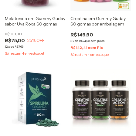
Melatonina em Gummy Guday
Creatina em Gummy Guday
sabor Uva Roxa 60 gomas
60 gomas por embalagem
R$100,00
R$149,90
R$75,00
25
% OFF
2
x
de
R$74,95
sem juros
12
x
de
R$7,63
R$142,41
com
Pix
Só restam
4
em estoque!
Só restam
4
em estoque!