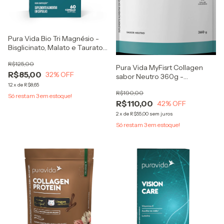
Pura Vida Bio Tri Magnésio -
Bisglicinato, Malato e Taurato
60caps
R$125,00
Pura Vida MyFisrt Collagen
R$85,00
32
% OFF
sabor Neutro 360g -
Colágeno + Vitamina C
12
x
de
R$8,65
R$190,00
Só restam
3
em estoque!
R$110,00
42
% OFF
2
x
de
R$55,00
sem juros
Só restam
3
em estoque!