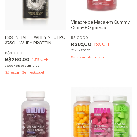
Vinagre de Maça em Gummy
Guday 60 gomas
ESSENTIAL HI WHEY NEUTRO
R$100,00
375G - WHEY PROTEIN
R$85,00
15
% OFF
HIDROLISADO E ISOLADO
12
x
de
R$8,65
R$300,00
SEM SABOR
Só restam
4
em estoque!
R$260,00
13
% OFF
3
x
de
R$86,67
sem juros
Só restam
3
em estoque!