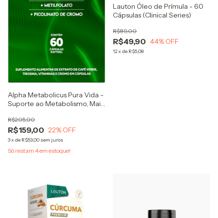
Lauton Óleo de Prímula - 60
Cápsulas (Clinical Series)
R$89,00
R$49,90
44
% OFF
12
x
de
R$5,08
Alpha Metabolicus Pura Vida -
Suporte ao Metabolismo, Mais
Energia e Controle Apetite
R$205,00
R$159,00
22
% OFF
3
x
de
R$53,00
sem juros
Só restam
4
em estoque!