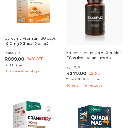
Cúrcuma Premium 60 caps
500mg (Clinical Series)
Essential Vitamina B Complex
R$150,00
Cápsulas - Vitaminas do
R$99,00
34
% OFF
complexo B + magnésio
12
x
de
R$10,07
R$150,00
Só restam
4
em estoque!
R$117,00
22
% OFF
2
x
de
R$58,50
sem juros
Só restam
4
em estoque!