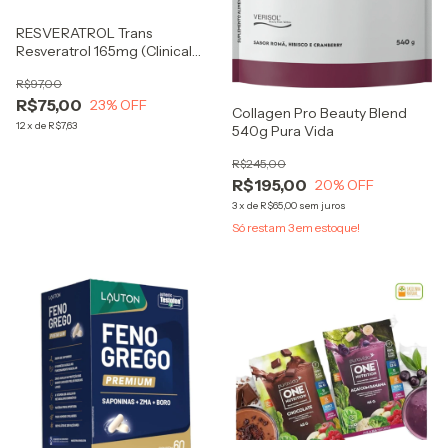
RESVERATROL Trans
Resveratrol 165mg (Clinical
Series) 30 Cps - Lauton
R$97,00
R$75,00
23
% OFF
Collagen Pro Beauty Blend
12
x
de
R$7,63
540g Pura Vida
R$245,00
R$195,00
20
% OFF
3
x
de
R$65,00
sem juros
Só restam
3
em estoque!