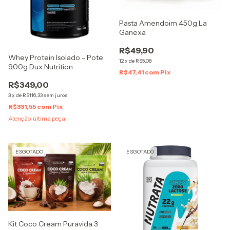
Pasta Amendoim 450g La
Ganexa
R$49,90
Whey Protein Isolado - Pote
12
x
de
R$5,08
900g Dux Nutrition
R$47,41
com
Pix
R$349,00
3
x
de
R$116,33
sem juros
R$331,55
com
Pix
Atenção, última peça!
ESGOTADO
ESGOTADO
Kit Coco Cream Puravida 3