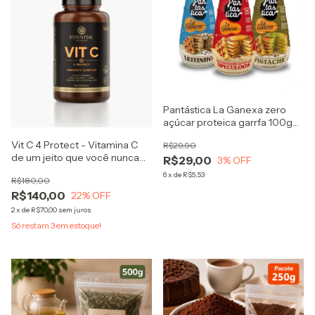
Pantástica La Ganexa zero
açúcar proteica garrfa 100g
massa pronta de panquecas e
Vit C 4 Protect - Vitamina C
R$29,90
waffles
de um jeito que você nunca
R$29,00
3
% OFF
viu
6
x
de
R$5,53
R$180,00
R$140,00
22
% OFF
2
x
de
R$70,00
sem juros
Só restam
3
em estoque!