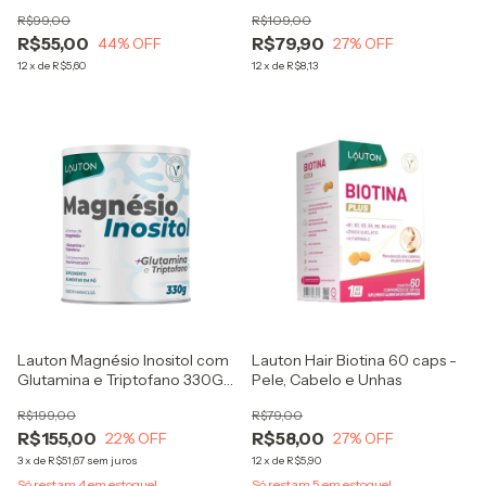
300G
R$99,00
R$109,00
R$55,00
R$79,90
44
% OFF
27
% OFF
12
x
de
R$5,60
12
x
de
R$8,13
Lauton Magnésio Inositol com
Lauton Hair Biotina 60 caps -
Glutamina e Triptofano 330G -
Pele, Cabelo e Unhas
Sabor Maracujá Lauton
R$199,00
R$79,00
Nutrition
R$155,00
R$58,00
22
% OFF
27
% OFF
3
x
de
R$51,67
sem juros
12
x
de
R$5,90
Só restam
4
em estoque!
Só restam
5
em estoque!