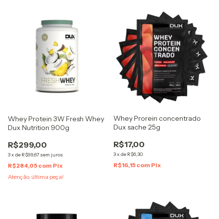
Whey Prorein concentrado
Whey Protein 3W Fresh Whey
Dux sache 25g
Dux Nutrition 900g
R$17,00
R$299,00
3
x
de
R$6,30
3
x
de
R$99,67
sem juros
R$16,15
com
Pix
R$284,05
com
Pix
Atenção, última peça!