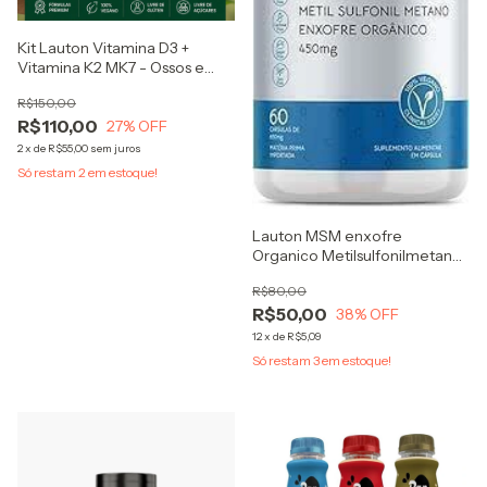
Kit Lauton Vitamina D3 +
Vitamina K2 MK7 - Ossos e
Dentes + Fortes
R$150,00
R$110,00
27
% OFF
2
x
de
R$55,00
sem juros
Só restam
2
em estoque!
Lauton MSM enxofre
Organico Metilsulfonilmetano
900mg
R$80,00
R$50,00
38
% OFF
12
x
de
R$5,09
Só restam
3
em estoque!