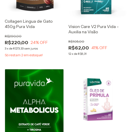
Collagen Lingua de Gato
450g Pura Vida
Vision Care V2 Pura Vida -
Auxilia na Visão
R$290,00
R$105,00
R$220,00
24
% OFF
R$62,00
41
% OFF
3
x
de
R$73,33
sem juros
12
x
de
R$6,31
Só restam
2
em estoque!