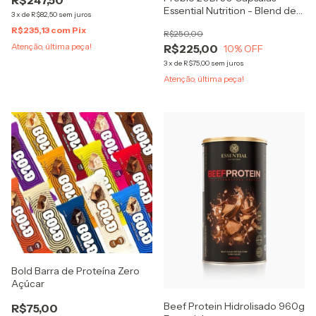
Essential Nutrition - Blend de
3
x
de
R$82,50
sem juros
Probióticos
R$235,13
com
Pix
R$250,00
Atenção, última peça!
R$225,00
10
% OFF
3
x
de
R$75,00
sem juros
Atenção, última peça!
Bold Barra de Proteína Zero
Açúcar
Beef Protein Hidrolisado 960g
R$75,00