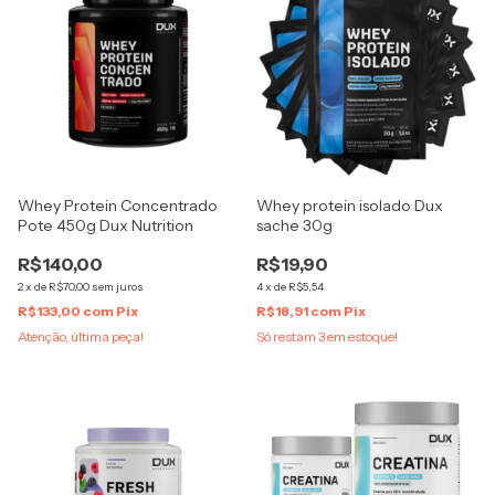
Whey Protein Concentrado
Whey protein isolado Dux
Pote 450g Dux Nutrition
sache 30g
R$140,00
R$19,90
2
x
de
R$70,00
sem juros
4
x
de
R$5,54
R$133,00
com
Pix
R$18,91
com
Pix
Atenção, última peça!
Só restam
3
em estoque!