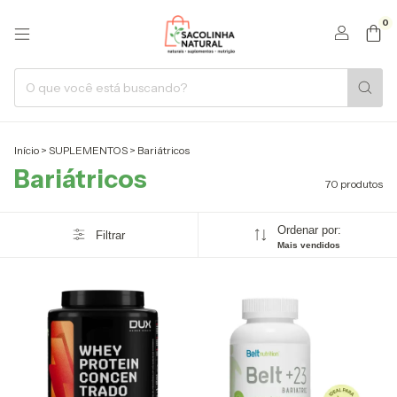
0
Início
>
SUPLEMENTOS
>
Bariátricos
Bariátricos
70 produtos
Ordenar por:
Filtrar
Mais vendidos