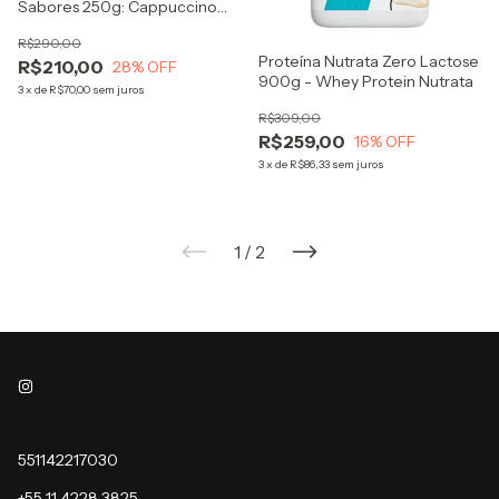
Sabores 250g: Cappuccino
Chocolate e Coco Natural
R$290,00
Proteína Nutrata Zero Lactose
R$210,00
28
% OFF
900g - Whey Protein Nutrata
3
x
de
R$70,00
sem juros
R$309,00
R$259,00
16
% OFF
3
x
de
R$86,33
sem juros
1
/
2
551142217030
+55 11 4228 3825