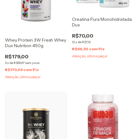
Creatina Pura Monohidratada
Dux
R$70,00
Whey Protein 3W Fresh Whey
12
x
de
R$7,12
Dux Nutrition 450g
R$66,50
com
Pix
R$179,00
Atenção, última peça!
3
x
de
R$59,67
sem juros
R$170,05
com
Pix
Atenção, última peça!