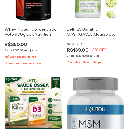
Whey Protein Concentrado
Belt +23 Bariatric
Pote 900g Dux Nutrition
MASTIGÁVEL Mousse de
Limão Multivitamínico e
R$250,00
R$159,00
Multimineral
R$139,00
13
% OFF
3
x
de
R$83,33
sem juros
2
x
de
R$69,50
sem juros
R$237,50
com
Pix
Só restam
3
em estoque!
Só restam
2
em estoque!