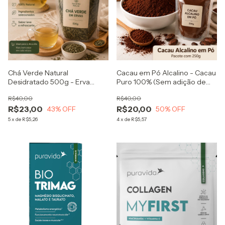
Chá Verde Natural
Cacau em Pó Alcalino - Cacau
Desidratado 500g - Erva
Puro 100% (Sem adição de
Premium para Chá Camellia
açúcar) - Ideal para receitas
R$40,00
R$40,00
Sinensis
funcionais, bolos, bebidas
R$23,00
R$20,00
43
% OFF
50
% OFF
5
x
de
R$5,26
4
x
de
R$5,57