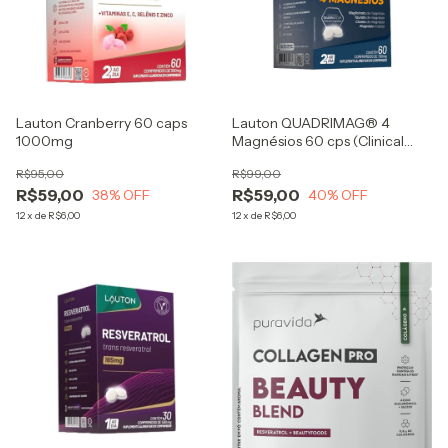
Lauton Cranberry 60 caps
Lauton QUADRIMAG® 4
1000mg
Magnésios 60 cps (Clinical
Series)
R$95,00
R$99,00
R$59,00
R$59,00
38
% OFF
40
% OFF
12
x
de
R$6,00
12
x
de
R$6,00