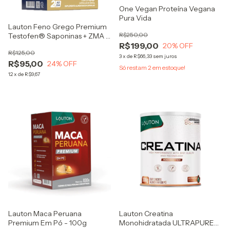
One Vegan Proteína Vegana
Pura Vida
Lauton Feno Grego Premium
R$250,00
Testofen® Saponinas + ZMA +
R$199,00
Boro 60 Cápsulas
20
% OFF
R$125,00
3
x
de
R$66,33
sem juros
R$95,00
24
% OFF
Só restam
2
em estoque!
12
x
de
R$9,67
Lauton Maca Peruana
Lauton Creatina
Premium Em Pó - 100g
Monohidratada ULTRAPURE