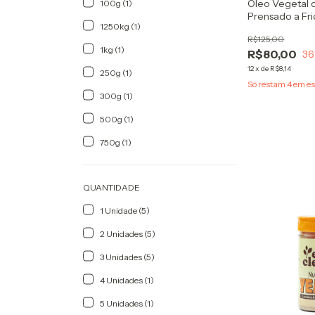
Óleo Vegetal 
100g (1)
Prensado a Fri
1250kg (1)
R$125,00
1kg (1)
R$80,00
36
12
x
de
R$8,14
250g (1)
Só restam
4
em es
300g (1)
500g (1)
750g (1)
QUANTIDADE
1 Unidade (5)
2 Unidades (5)
3 Unidades (5)
4 Unidades (1)
5 Unidades (1)