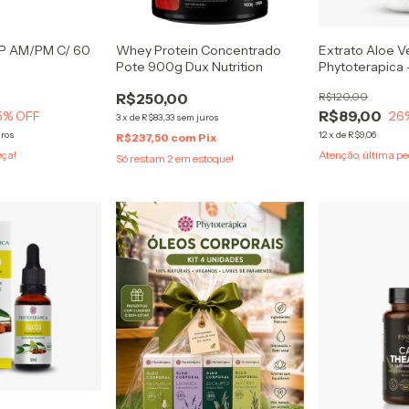
P AM/PM C/ 60
Whey Protein Concentrado
Extrato Aloe V
Pote 900g Dux Nutrition
Phytoterapica 
R$250,00
R$120,00
R$89,00
5
% OFF
26
3
x
de
R$83,33
sem juros
uros
12
x
de
R$9,06
R$237,50
com
Pix
eça!
Atenção, última pe
Só restam
2
em estoque!