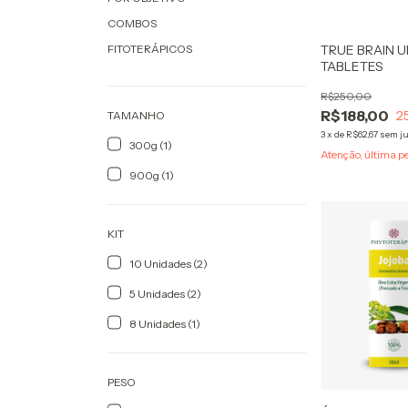
COMBOS
FITOTERÁPICOS
TRUE BRAIN U
TABLETES
R$250,00
R$188,00
2
TAMANHO
3
x
de
R$62,67
sem j
300g (1)
Atenção, última p
900g (1)
KIT
10 Unidades (2)
5 Unidades (2)
8 Unidades (1)
PESO