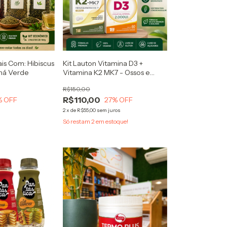
ais Com: Hibiscus
Kit Lauton Vitamina D3 +
Chá Verde
Vitamina K2 MK7 - Ossos e
Dentes + Fortes
R$150,00
R$110,00
% OFF
27
% OFF
2
x
de
R$55,00
sem juros
Só restam
2
em estoque!