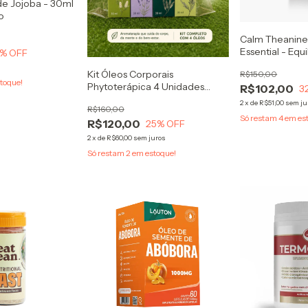
de Jojoba - 30ml
o
Calm Theanin
Essential - Equi
% OFF
corpo sente!
Kit Óleos Corporais
R$150,00
toque!
Phytoterápica 4 Unidades
R$102,00
3
30ml | Melaleuca + Lavanda +
2
x
de
R$51,00
sem ju
R$160,00
Eucalipto + Alecrim | Presente
Só restam
4
em es
R$120,00
25
% OFF
2
x
de
R$60,00
sem juros
Só restam
2
em estoque!