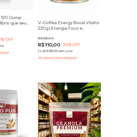
e 120 Comp
V-Coffee Energy Boost Vitafor
líbrio que seu
220g | Energia, Foco e
Disposição | Com Cafeína, TCM
R$165,00
e Taurina
2
% OFF
R$110,00
33
% OFF
ros
2
x
de
R$55,00
sem juros
toque!
Só restam
3
em estoque!