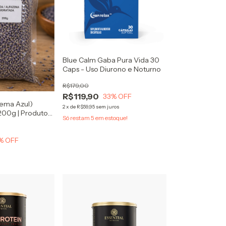
Blue Calm Gaba Pura Vida 30
Caps - Uso Diurono e Noturno
R$179,00
R$119,90
33
% OFF
zema Azul)
2
x
de
R$59,95
sem juros
200g | Produto
Só restam
5
em estoque!
% OFF