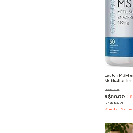
Lauton MSM e
Metilsulfonil
R$80,00
R$50,00
38
12
x
de
R$5,09
Só restam
3
em es