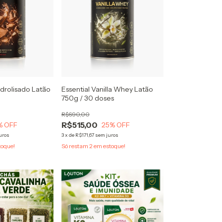
idrolisado Latão
Essential Vanilla Whey Latão
750g / 30 doses
R$690,00
R$515,00
% OFF
25
% OFF
uros
3
x
de
R$171,67
sem juros
toque!
Só restam
2
em estoque!