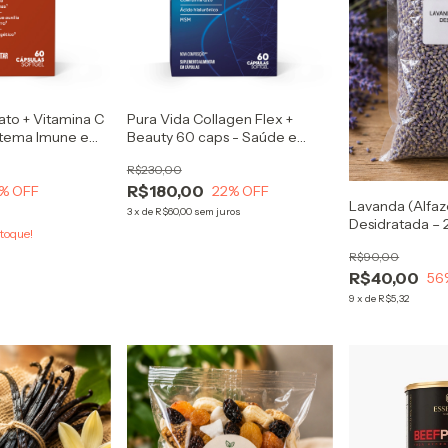
ato + Vitamina C
Pura Vida Collagen Flex +
istema Imune e
Beauty 60 caps - Saúde e
Energético
Beleza na Mesma Fórmula
R$230,00
R$180,00
% OFF
22
% OFF
Lavanda (Alfa
3
x
de
R$60,00
sem juros
Desidratada – 
toque!
Natural
R$90,00
R$40,00
56
9
x
de
R$5,32