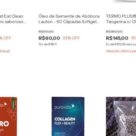
st Eat Clean
Óleo de Semente de Abóbora
TERMO PLUS®
ro saboroso
Lauton - 60 Cápsulas Softgel
Tangerina c/ 
 da fermentação
1000mg
R$90,00
R$180,00
gânica.
R$60,00
R$145,00
% OFF
33
% OFF
19
12
x
de
R$6,11
2
x
de
R$72,50
sem ju
toque!
Atenção, última pe