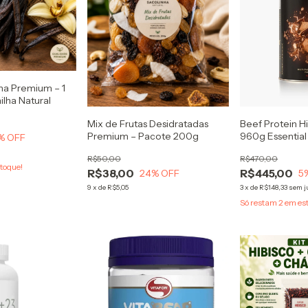
ha Premium – 1
ilha Natural
Mix de Frutas Desidratadas
Beef Protein H
Premium – Pacote 200g
960g Essential
% OFF
R$50,00
R$470,00
toque!
R$38,00
R$445,00
24
% OFF
5
9
x
de
R$5,05
3
x
de
R$148,33
sem j
Só restam
2
em es