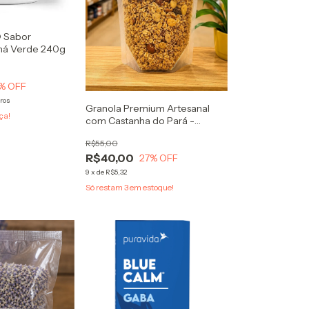
 Sabor
Chá Verde 240g
% OFF
ros
Granola Premium Artesanal
ça!
com Castanha do Pará -
Granuta 800g
R$55,00
R$40,00
27
% OFF
9
x
de
R$5,32
Só restam
3
em estoque!