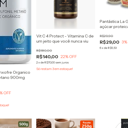
Pantástica La 
açúcar proteic
massa pronta 
Vit C 4 Protect - Vitamina C de
R$29,90
waffles
um jeito que você nunca viu
R$29,00
3
%
6
x
de
R$5,53
R$180,00
R$140,00
22
% OFF
2
x
de
R$70,00
sem juros
Só restam
3
em estoque!
nxofre Organico
metano 900mg
% OFF
toque!