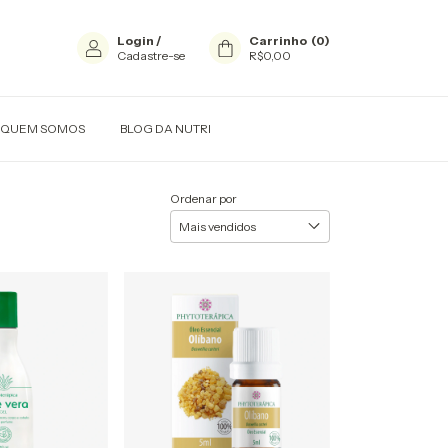
Login
/
Carrinho
(
0
)
Cadastre-se
R$0,00
QUEM SOMOS
BLOG DA NUTRI
Ordenar por