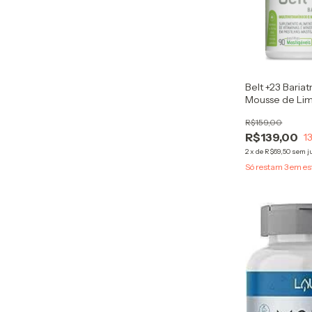
Belt +23 Bari
Mousse de Li
Multivitamínic
R$159,00
R$139,00
1
2
x
de
R$69,50
sem j
Só restam
3
em es