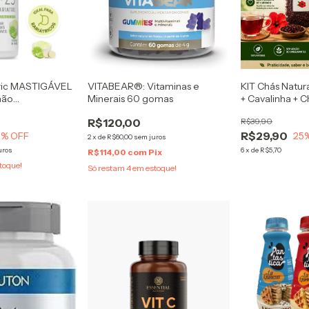
atric MASTIGÁVEL
VITABEAR®: Vitaminas e
KIT Chás Natur
mão
Minerais 60 gomas
+ Cavalinha + 
o e Multimineral
R$120,00
R$39,90
R$29,90
3
% OFF
25
2
x
de
R$60,00
sem juros
uros
6
x
de
R$5,70
R$114,00
com
Pix
toque!
Só restam
4
em estoque!