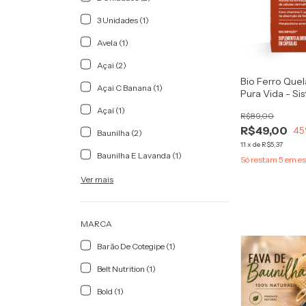
3 Unidades (1)
Avela (1)
Açai (2)
Bio Ferro Quel
Açai C Banana (1)
Pura Vida - S
Metabolismo 
Açaí (1)
R$89,00
R$49,00
45
Baunilha (2)
11
x
de
R$5,37
Baunilha E Lavanda (1)
Só restam
5
em es
Ver mais
MARCA
Barão De Cotegipe (1)
Belt Nutrition (1)
Bold (1)