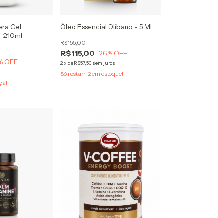
era Gel
Óleo Essencial Olíbano - 5 ML
- 210ml
R$155,00
R$115,00
26
% OFF
% OFF
2
x
de
R$57,50
sem juros
Só restam
2
em estoque!
ça!