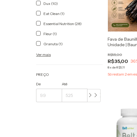
Dux (10)
Eat Clean (1)
Essential Nutrition (28)
Fleur (1)
Fava de Baunil
Granuta (1)
Unidade | Baun
Ver mais
R$55,00
R$35,00
36
8
x
de
R$5,11
Só restam
2
em es
PREÇO
De
Até