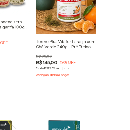
Ganexa zero
a garrfa 100g
de panquecas e
Termo Plus Vitafor Laranja com
 OFF
Chá Verde 240g - Pré Treino
Solúvel Cafeína Natural
R$180,00
R$145,00
19
% OFF
2
x
de
R$72,50
sem juros
Atenção, última peça!