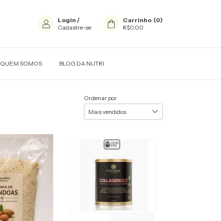
Login
/
Carrinho
(
0
)
Cadastre-se
R$0,00
QUEM SOMOS
BLOG DA NUTRI
Ordenar por