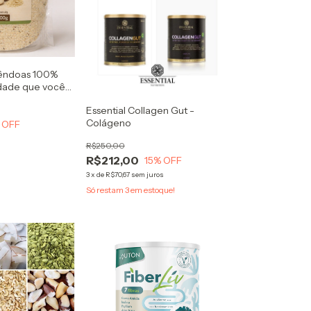
êndoas 100%
idade que você
Essential Collagen Gut -
Colágeno
 OFF
R$250,00
R$212,00
15
% OFF
3
x
de
R$70,67
sem juros
Só restam
3
em estoque!