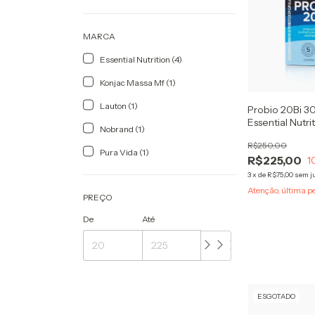
MARCA
Essential Nutrition (4)
Konjac Massa Mf (1)
Lauton (1)
Probio 20Bi 3
Essential Nutri
Nobrand (1)
Probióticos
R$250,00
Pura Vida (1)
R$225,00
1
3
x
de
R$75,00
sem j
Atenção, última p
PREÇO
De
Até
ESGOTADO