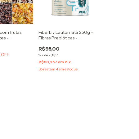
com frutas
FiberLiv Lauton lata 250g -
es -
Fibras Prebióticas -
om ingredientes
Suplemento Alimentar em Pó -
R$95,00
Contém Psyllium
 OFF
12
x
de
R$9,67
R$90,25
com
Pix
Só restam
4
em estoque!