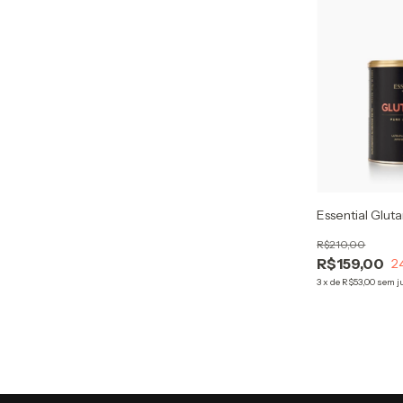
Essential Glut
R$210,00
R$159,00
2
3
x
de
R$53,00
sem j