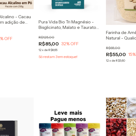
lcalino - Cacau
Pura Vida Bio Tri Magnésio -
em adição de
Bisglicinato, Malato e Taurato
 para receitas
Farinha de Am
60caps
los, bebidas
R$125,00
Natural - Qual
0
% OFF
R$85,00
sente!
32
% OFF
R$65,00
12
x
de
R$8,65
R$55,00
15
%
Só restam
3
em estoque!
12
x
de
R$5,60