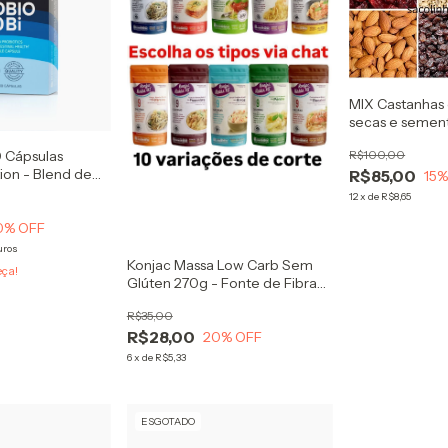
MIX Castanhas 
secas e sement
Oleaginosas c
0 Cápsulas
R$100,00
Premium
tion - Blend de
R$85,00
15
%
12
x
de
R$8,65
0
% OFF
uros
Konjac Massa Low Carb Sem
eça!
Glúten 270g - Fonte de Fibra
Glucomannan
R$35,00
R$28,00
20
% OFF
6
x
de
R$5,33
ESGOTADO