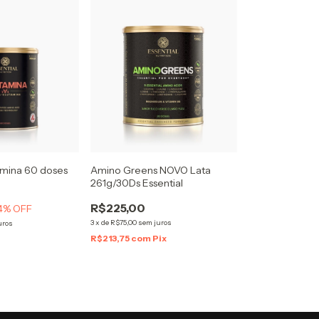
amina 60 doses
Amino Greens NOVO Lata
261g/30Ds Essential
R$225,00
4
% OFF
3
x
de
R$75,00
sem juros
uros
R$213,75
com
Pix