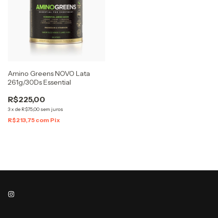
Amino Greens NOVO Lata
261g/30Ds Essential
R$225,00
3
x
de
R$75,00
sem juros
R$213,75
com
Pix