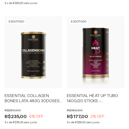
3
x
de
R$53,00
sem juros
ESGOTADO
ESGOTADO
ESSENTIAL HEAT UP TUBO
ESSENTIAL COLLAGEN
140G/20 STICKS -
BONES LATA 483G 30DOSES
SUPLEMENTO PRÉ TREINO
- FÓRMULA COMPLETA PARA
R$180,00
R$250,00
OSSOS MAIS FORTES
R$177,00
R$235,00
2
% OFF
6
% OFF
3
x
de
R$59,00
sem juros
3
x
de
R$78,33
sem juros