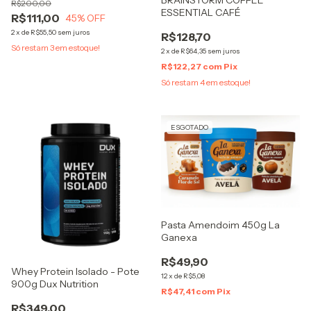
R$200,00
Sabor Maracujá | Suplemento
ESSENTIAL CAFÉ
R$111,00
Melatoni
45
% OFF
2
x
de
R$55,50
sem juros
R$128,70
Só restam
3
em estoque!
2
x
de
R$64,35
sem juros
R$122,27
com
Pix
Só restam
4
em estoque!
ESGOTADO
Pasta Amendoim 450g La
Ganexa
R$49,90
Whey Protein Isolado - Pote
12
x
de
R$5,08
900g Dux Nutrition
R$47,41
com
Pix
R$349,00