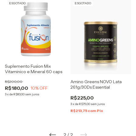
ESGOTADO
ESGOTADO
Suplemento Fusion Mix
Vitaminico e Mineral 60 caps
Amino Greens NOVO Lata
R$200,00
261g/30Ds Essential
R$180,00
10
% OFF
3
x
de
R$60,00
sem juros
R$225,00
3
x
de
R$75,00
sem juros
R$213,75
com
Pix
2
/
2