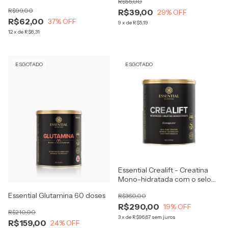
R$55,00
R$99,00
R$39,00
29
% OFF
R$62,00
37
% OFF
9
x
de
R$5,19
12
x
de
R$6,31
ESGOTADO
ESGOTADO
Essential Crealift - Creatina
Mono-hidratada com o selo
Creapure
Essential Glutamina 60 doses
R$360,00
R$290,00
19
% OFF
R$210,00
3
x
de
R$96,67
sem juros
R$159,00
24
% OFF