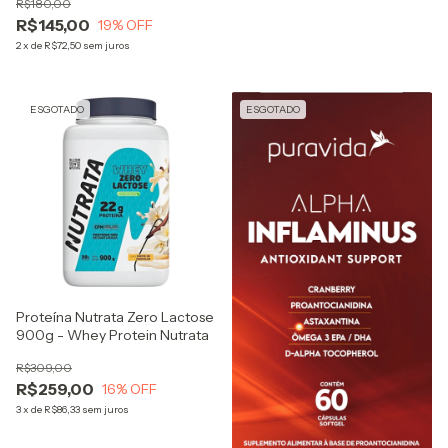
R$180,00
R$145,00
19
% OFF
2
x
de
R$72,50
sem juros
ESGOTADO
ESGOTADO
Proteína Nutrata Zero Lactose
900g - Whey Protein Nutrata
R$309,00
R$259,00
16
% OFF
3
x
de
R$86,33
sem juros