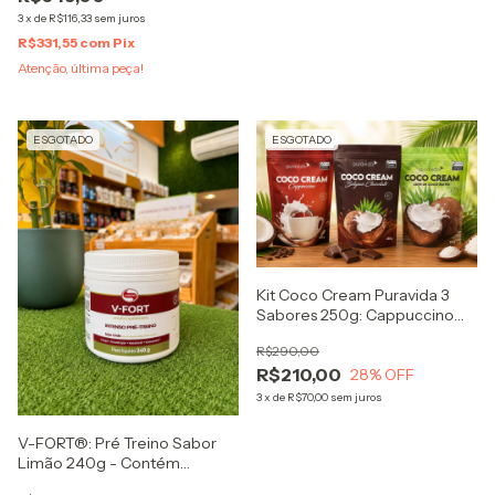
3
x
de
R$116,33
sem juros
R$331,55
com
Pix
Atenção, última peça!
ESGOTADO
ESGOTADO
Kit Coco Cream Puravida 3
Sabores 250g: Cappuccino
Chocolate e Coco Natural
R$290,00
R$210,00
28
% OFF
3
x
de
R$70,00
sem juros
V-FORT®: Pré Treino Sabor
Limão 240g - Contém
Creatina