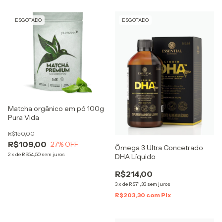
ESGOTADO
ESGOTADO
Matcha orgânico em pó 100g
Pura Vida
R$150,00
R$109,00
27
% OFF
Ômega 3 Ultra Concetrado
2
x
de
R$54,50
sem juros
DHA Líquido
R$214,00
3
x
de
R$71,33
sem juros
R$203,30
com
Pix