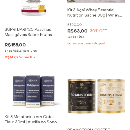
Kit 3 Açaí Whey Essential
Nutrition Sachê 30g | Whey
Protein Hidrolisado e Isolado |
R$90,00
Shake Proteico Cremoso
SUPRI BARI 120 Pastilhas
R$63,00
30
% OFF
Mastigáveis Sabor Frutas
12
x
de
R$6,41
Vermelhas
Só restam
5
em estoque!
R$155,00
3
x
de
R$51,67
sem juros
R$147,25
com
Pix
Kit 3 Melatonina em Gotas
Fleur 30ml | Auxilia no Sono
Profundo | Rápida Absorção |
BRAINSTORM COFFEE