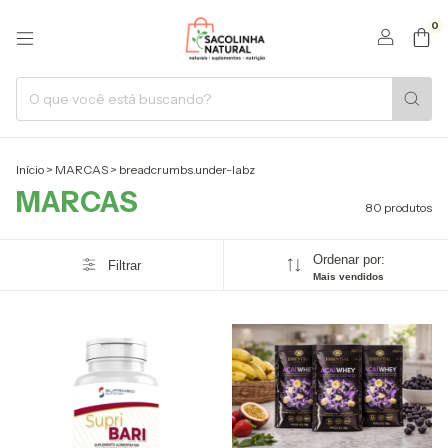
0
Início
>
MARCAS
>
breadcrumbs.under-labz
MARCAS
80 produtos
Ordenar por:
Filtrar
Mais vendidos