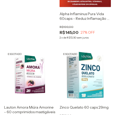
Alpha Inflaminus Pura Vida
60caps - Reduz Inflamação e
Proteção Antioxidante
R$199,00
R$145,00
27
% OFF
2
x
de
R$72,50
sem juros
ESGOTADO
ESGOTADO
Lauton Amora Miúra Amorine
Zinco Quelato 60 caps 29mg
- 60 comprimidos mastigáveis