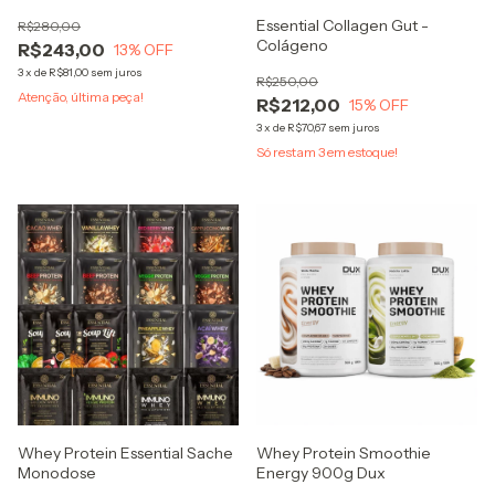
e corpo
Essential Collagen Gut -
R$280,00
Colágeno
R$243,00
13
% OFF
3
x
de
R$81,00
sem juros
R$250,00
Atenção, última peça!
R$212,00
15
% OFF
3
x
de
R$70,67
sem juros
Só restam
3
em estoque!
Whey Protein Essential Sache
Whey Protein Smoothie
Monodose
Energy 900g Dux