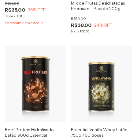
Mix de Frutas Desidratadas
R$55,00
Premium – Pacote 200g
R$35,00
36
% OFF
8
x
de
R$5,11
R$50,00
Só restam
2
em estoque!
R$38,00
24
% OFF
9
x
de
R$5,05
Beef Protein Hidrolisado
Essential Vanilla Whey Latão
Latão 960g Essential
750g / 30 doses