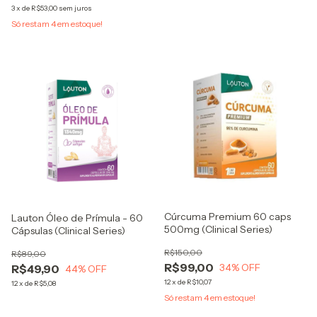
3
x
de
R$53,00
sem juros
Só restam
4
em estoque!
Cúrcuma Premium 60 caps
Lauton Óleo de Prímula - 60
500mg (Clinical Series)
Cápsulas (Clinical Series)
R$150,00
R$89,00
R$99,00
34
% OFF
R$49,90
44
% OFF
12
x
de
R$10,07
12
x
de
R$5,08
Só restam
4
em estoque!