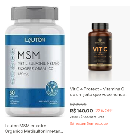
Vit C 4 Protect - Vitamina C
de um jeito que você nunca
viu
R$180,00
R$140,00
22
% OFF
2
x
de
R$70,00
sem juros
Só restam
3
em estoque!
Lauton MSM enxofre
Organico Metilsulfonilmetano