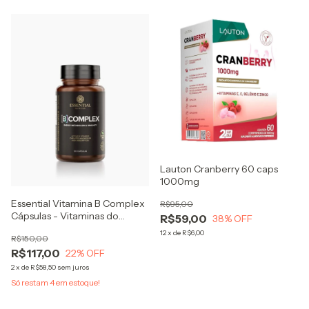
Lauton Cranberry 60 caps
1000mg
Essential Vitamina B Complex
R$95,00
Cápsulas - Vitaminas do
R$59,00
38
% OFF
complexo B + magnésio
12
x
de
R$6,00
R$150,00
R$117,00
22
% OFF
2
x
de
R$58,50
sem juros
Só restam
4
em estoque!