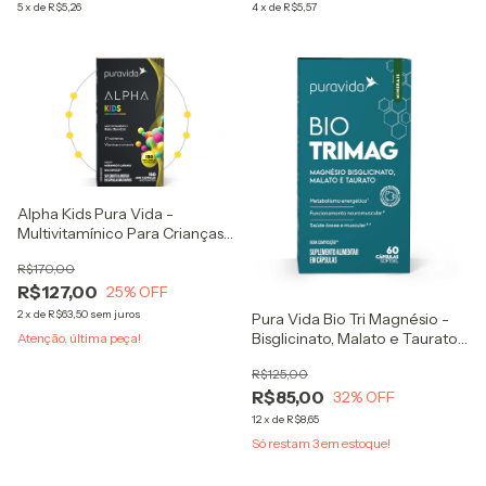
5
x
de
R$5,26
4
x
de
R$5,57
Alpha Kids Pura Vida -
Multivitamínico Para Crianças
150 Mini Cápsulas Engolíveis
R$170,00
ou Mastigáveis
R$127,00
25
% OFF
2
x
de
R$63,50
sem juros
Pura Vida Bio Tri Magnésio -
Bisglicinato, Malato e Taurato
Atenção, última peça!
60caps
R$125,00
R$85,00
32
% OFF
12
x
de
R$8,65
Só restam
3
em estoque!