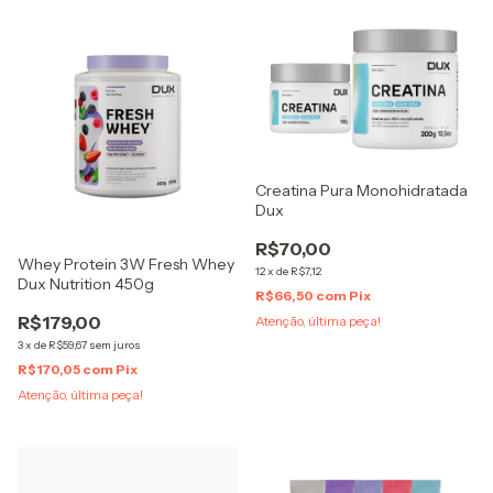
Creatina Pura Monohidratada
Dux
R$70,00
Whey Protein 3W Fresh Whey
12
x
de
R$7,12
Dux Nutrition 450g
R$66,50
com
Pix
R$179,00
Atenção, última peça!
3
x
de
R$59,67
sem juros
R$170,05
com
Pix
Atenção, última peça!