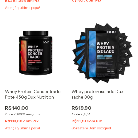
R$16,15
com
Pix
R$284,05
com
Pix
Atenção, última peça!
Whey Protein Concentrado
Whey protein isolado Dux
Pote 450g Dux Nutrition
sache 30g
R$140,00
R$19,90
2
x
de
R$70,00
sem juros
4
x
de
R$5,54
R$133,00
com
Pix
R$18,91
com
Pix
Atenção, última peça!
Só restam
3
em estoque!