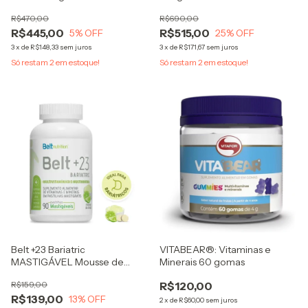
R$470,00
R$690,00
R$445,00
R$515,00
5
% OFF
25
% OFF
3
x
de
R$148,33
sem juros
3
x
de
R$171,67
sem juros
Só restam
2
em estoque!
Só restam
2
em estoque!
Belt +23 Bariatric
VITABEAR®: Vitaminas e
MASTIGÁVEL Mousse de
Minerais 60 gomas
Limão Multivitamínico e
R$159,00
R$120,00
Multimineral
R$139,00
13
% OFF
2
x
de
R$60,00
sem juros