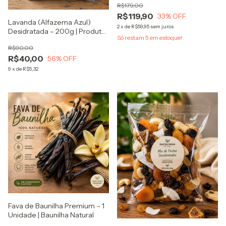
R$179,00
R$119,90
33
% OFF
Lavanda (Alfazema Azul)
2
x
de
R$59,95
sem juros
Desidratada – 200g | Produto
Só restam
5
em estoque!
Natural
R$90,00
R$40,00
56
% OFF
9
x
de
R$5,32
Fava de Baunilha Premium – 1
Unidade | Baunilha Natural