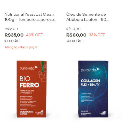
Nutritional Yeast Eat Clean
Óleo de Semente de
100g - Tempero saboroso
Abóbora Lauton - 60
feito a partir da fermentação
Cápsulas Softgel 1000mg
R$65,00
R$90,00
de levedura orgânica.
R$35,00
R$60,00
46
% OFF
33
% OFF
8
x
de
R$5,11
12
x
de
R$6,11
Atenção, última peça!