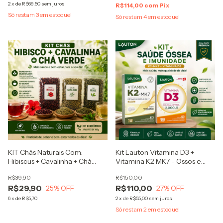
2
x
de
R$69,50
sem juros
R$114,00
com
Pix
Só restam
3
em estoque!
Só restam
4
em estoque!
KIT Chás Naturais Com:
Kit Lauton Vitamina D3 +
Hibiscus + Cavalinha + Chá
Vitamina K2 MK7 - Ossos e
Verde
Dentes + Fortes
R$39,90
R$150,00
R$29,90
R$110,00
25
% OFF
27
% OFF
6
x
de
R$5,70
2
x
de
R$55,00
sem juros
Só restam
2
em estoque!