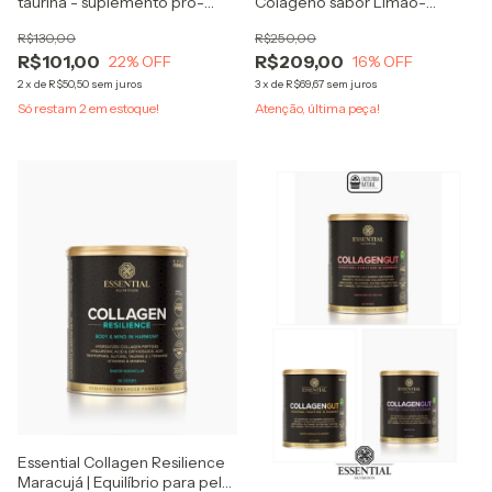
taurina - suplemento pro-
Colágeno sabor Limão-
glutationa
siciliano
R$130,00
R$250,00
R$101,00
R$209,00
22
% OFF
16
% OFF
2
x
de
R$50,50
sem juros
3
x
de
R$69,67
sem juros
Só restam
2
em estoque!
Atenção, última peça!
Essential Collagen Resilience
Maracujá | Equilíbrio para pele