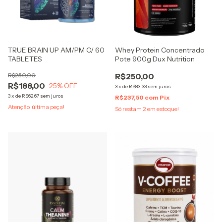
TRUE BRAIN UP AM/PM C/ 60
Whey Protein Concentrado
TABLETES
Pote 900g Dux Nutrition
R$250,00
R$250,00
R$188,00
25
% OFF
3
x
de
R$83,33
sem juros
3
x
de
R$62,67
sem juros
R$237,50
com
Pix
Atenção, última peça!
Só restam
2
em estoque!