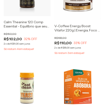
Calm Theanine 120 Comp
V-Coffee Energy Boost
Essential - Equilíbrio que seu
Vitafor 220g | Energia, Foco e
corpo sente!
R$150,00
Disposição | Com Cafeína,
R$165,00
TCM e Taurina
R$102,00
32
% OFF
R$110,00
33
% OFF
2
x
de
R$51,00
sem juros
2
x
de
R$55,00
sem juros
Só restam
4
em estoque!
Só restam
3
em estoque!