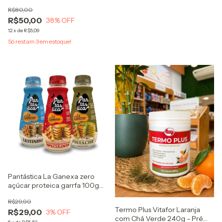
900mg
R$80,00
R$50,00
38
% OFF
12
x
de
R$5,09
Só restam
3
em estoque!
Pantástica La Ganexa zero
açúcar proteica garrfa 100g
massa pronta de panquecas e
R$29,90
waffles
Termo Plus Vitafor Laranja
R$29,00
3
% OFF
com Chá Verde 240g - Pré