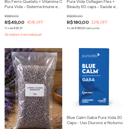
Bio Ferro Quelato + Vitamina C
Pura Vida Collagen Flex +
Pura Vida - Sistema Imune e
Beauty 60 caps - Saúde e
Metabolismo Energético
Beleza na Mesma Fórmula
R$89,00
R$230,00
R$49,00
R$180,00
45
% OFF
22
% OFF
11
x
de
R$5,37
3
x
de
R$60,00
sem juros
Só restam
5
em estoque!
Blue Calm Gaba Pura Vida 30
Caps - Uso Diurono e Noturno