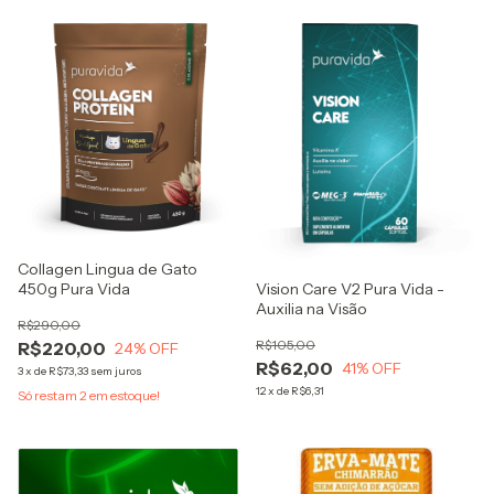
Collagen Lingua de Gato
450g Pura Vida
Vision Care V2 Pura Vida -
Auxilia na Visão
R$290,00
R$105,00
R$220,00
24
% OFF
R$62,00
41
% OFF
3
x
de
R$73,33
sem juros
12
x
de
R$6,31
Só restam
2
em estoque!