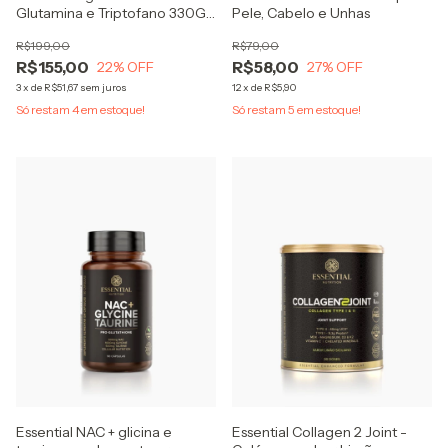
Glutamina e Triptofano 330G -
Pele, Cabelo e Unhas
Sabor Maracujá Lauton
R$199,00
R$79,00
Nutrition
R$155,00
R$58,00
22
% OFF
27
% OFF
3
x
de
R$51,67
sem juros
12
x
de
R$5,90
Só restam
4
em estoque!
Só restam
5
em estoque!
Essential NAC + glicina e
Essential Collagen 2 Joint -