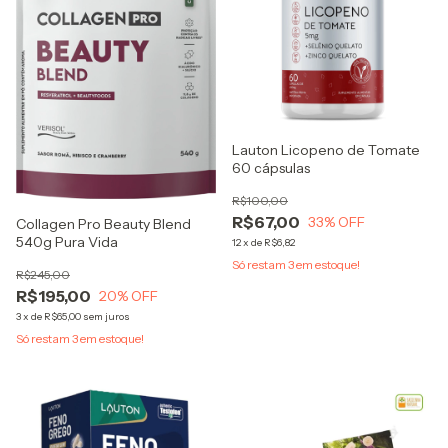
Lauton Licopeno de Tomate
60 cápsulas
R$100,00
R$67,00
33
% OFF
Collagen Pro Beauty Blend
540g Pura Vida
12
x
de
R$6,82
Só restam
3
em estoque!
R$245,00
R$195,00
20
% OFF
3
x
de
R$65,00
sem juros
Só restam
3
em estoque!