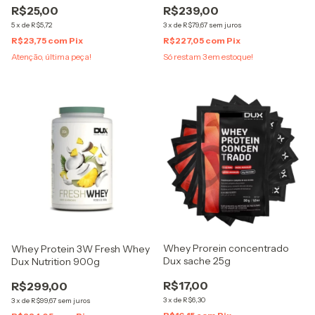
R$25,00
R$239,00
5
x
de
R$5,72
3
x
de
R$79,67
sem juros
R$23,75
com
Pix
R$227,05
com
Pix
Atenção, última peça!
Só restam
3
em estoque!
Whey Prorein concentrado
Whey Protein 3W Fresh Whey
Dux sache 25g
Dux Nutrition 900g
R$17,00
R$299,00
3
x
de
R$6,30
3
x
de
R$99,67
sem juros