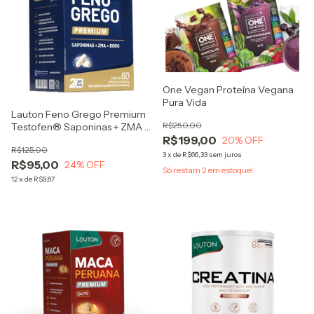
One Vegan Proteína Vegana
Pura Vida
Lauton Feno Grego Premium
R$250,00
Testofen® Saponinas + ZMA +
R$199,00
Boro 60 Cápsulas
20
% OFF
R$125,00
3
x
de
R$66,33
sem juros
R$95,00
24
% OFF
Só restam
2
em estoque!
12
x
de
R$9,67