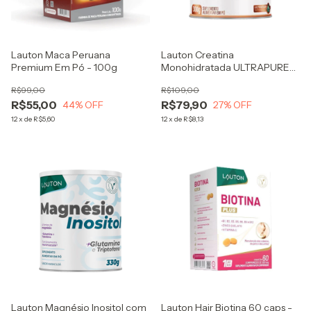
Lauton Maca Peruana
Lauton Creatina
Premium Em Pó - 100g
Monohidratada ULTRAPURE
300G
R$99,00
R$109,00
R$55,00
R$79,90
44
% OFF
27
% OFF
12
x
de
R$5,60
12
x
de
R$8,13
Lauton Magnésio Inositol com
Lauton Hair Biotina 60 caps -