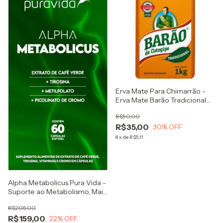
Erva Mate Para Chimarrão -
Erva Mate Barão Tradicional
1kg
R$50,00
R$35,00
30
% OFF
8
x
de
R$5,11
Alpha Metabolicus Pura Vida -
Suporte ao Metabolismo, Mais
Energia e Controle Apetite
R$205,00
R$159,00
22
% OFF