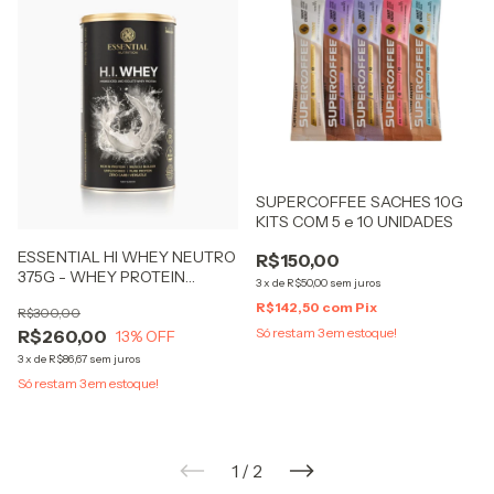
SUPERCOFFEE SACHES 10G
KITS COM 5 e 10 UNIDADES
ESSENTIAL HI WHEY NEUTRO
R$150,00
375G - WHEY PROTEIN
3
x
de
R$50,00
sem juros
HIDROLISADO E ISOLADO
R$142,50
com
Pix
R$300,00
SEM SABOR
Só restam
3
em estoque!
R$260,00
13
% OFF
3
x
de
R$86,67
sem juros
Só restam
3
em estoque!
1
/
2