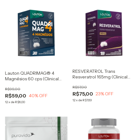
RESVERATROL Trans
Lauton QUADRIMAG® 4
Resveratrol 165mg (Clinical
Magnésios 60 cps (Clinical
Series) 30 Cps - Lauton
Series)
R$97,00
R$99,00
R$75,00
23
% OFF
R$59,00
40
% OFF
12
x
de
R$7,63
12
x
de
R$6,00