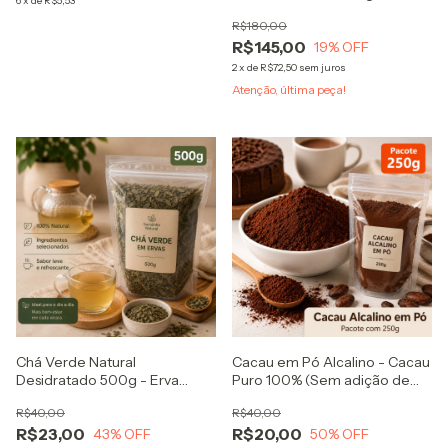
6
x
de
R$5,53
Treino Solúvel Cafeína Natural
R$180,00
R$145,00
19
% OFF
2
x
de
R$72,50
sem juros
Atenção, última peça!
Chá Verde Natural
Cacau em Pó Alcalino - Cacau
Desidratado 500g - Erva
Puro 100% (Sem adição de
Premium para Chá Camellia
açúcar) - Ideal para receitas
R$40,00
R$40,00
Sinensis
funcionais, bolos, bebidas
R$23,00
R$20,00
43
% OFF
50
% OFF