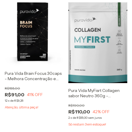
Pura Vida Brain Focus 30caps
- Melhora Concentração e
Estado de Alerta
R$155,00
Pura Vida MyFisrt Collagen
R$91,00
41
% OFF
sabor Neutro 360g -
Colágeno + Vitamina C
12
x
de
R$9,26
R$190,00
Atenção, última peça!
R$110,00
42
% OFF
2
x
de
R$55,00
sem juros
Só restam
3
em estoque!